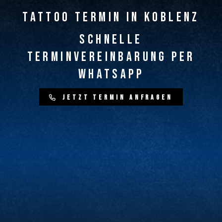
Tattoo Termin in Koblenz
Schnelle
Terminvereinbarung per
WhatsApp
J
e
t
z
t
T
e
r
m
i
n
a
n
f
r
a
g
e
n