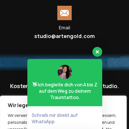
Email
studio@artengold.com
👋 Ich begleite dich von A bis Z
Kostenlos parken direkt vor dem Studio.
auf dem Weg zu deinem
Traumtattoo.
Wir legen Wert auf Ihre Privatsphäre
Schreib mir direkt auf
Wir verwenden Cookies, um Ihr Surferlebnis zu verbessern,
WhatsApp
personalisierte Werbung oder Inhalte bereitzustellen und