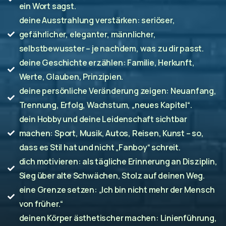
ein Wort sagst.
deine Ausstrahlung verstärken: seriöser,
gefährlicher, eleganter, männlicher,
selbstbewusster – je nachdem, was zu dir passt.
deine Geschichte erzählen: Familie, Herkunft,
Werte, Glauben, Prinzipien.
deine persönliche Veränderung zeigen: Neuanfang,
Trennung, Erfolg, Wachstum, „neues Kapitel“.
dein Hobby und deine Leidenschaft sichtbar
machen: Sport, Musik, Autos, Reisen, Kunst – so,
dass es Stil hat und nicht „Fanboy“ schreit.
dich motivieren: als tägliche Erinnerung an Disziplin,
Sieg über alte Schwächen, Stolz auf deinen Weg.
eine Grenze setzen: „Ich bin nicht mehr der Mensch
von früher.“
deinen Körper ästhetischer machen: Linienführung,