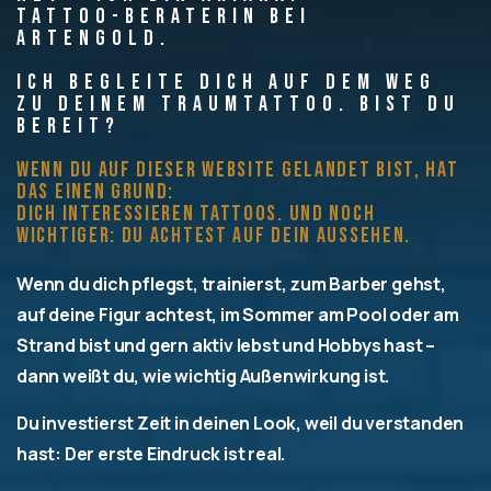
Tattoo-Beraterin bei
Artengold.
Ich begleite dich auf dem Weg
zu deinem Traumtattoo. Bist du
bereit?
Wenn du auf dieser Website gelandet bist, hat
das einen Grund:
Dich interessieren Tattoos. Und noch
wichtiger: Du achtest auf dein Aussehen.
Wenn du dich pflegst, trainierst, zum Barber gehst,
auf deine Figur achtest, im Sommer am Pool oder am
Strand bist und gern aktiv lebst und Hobbys hast –
dann weißt du, wie wichtig Außenwirkung ist.
Du investierst Zeit in deinen Look, weil du verstanden
hast: Der erste Eindruck ist real.