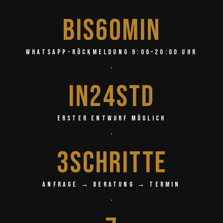
BIS
60
Min
WhatsApp-Rückmeldung 9:00–20:00 Uhr
.
IN
24
STD
erster Entwurf möglich
.
3
Schritte
Anfrage → Beratung → Termin
.