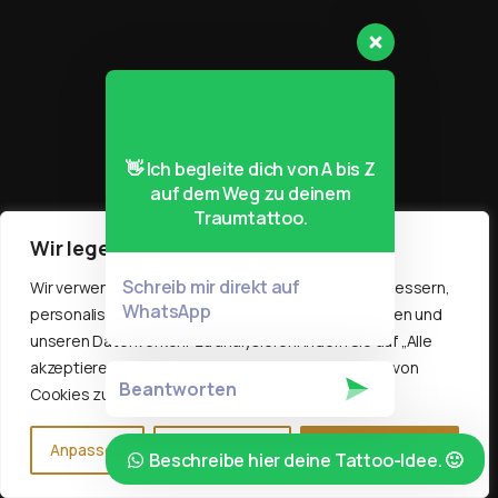
👋 Ich begleite dich von A bis Z
auf dem Weg zu deinem
Traumtattoo.
Wir legen Wert auf Ihre Privatsphäre
Schreib mir direkt auf
Wir verwenden Cookies, um Ihr Surferlebnis zu verbessern,
WhatsApp
personalisierte Werbung oder Inhalte bereitzustellen und
unseren Datenverkehr zu analysieren. Indem Sie auf „Alle
akzeptieren“ klicken, stimmen Sie der Verwendung von
Cookies zu.
Anpassen
Alle ablehnen
Alle akzeptieren
Beschreibe hier deine Tattoo-Idee. 🙂