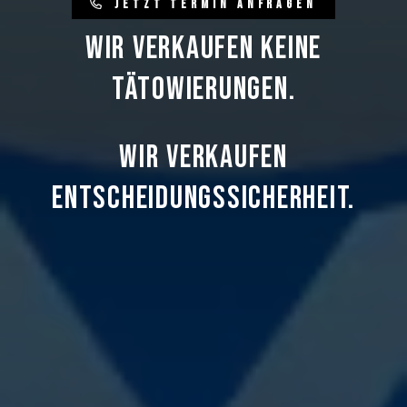
J
e
t
z
t
T
e
r
m
i
n
a
n
f
r
a
g
e
n
WIR VERKAUFEN KEINE
TÄTOWIERUNGEN.
WIR VERKAUFEN
ENTSCHEIDUNGSSICHERHEIT.