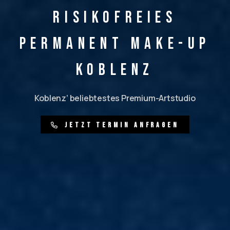
risikofreies
Permanent Make-up
Koblenz
Koblenz’ beliebtestes Premium-Artstudio
J
e
t
z
t
T
e
r
m
i
n
a
n
f
r
a
g
e
n