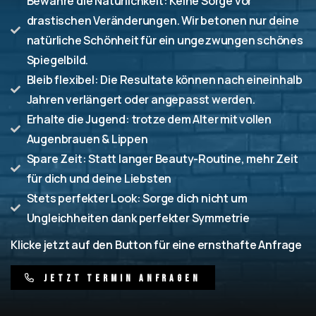
Bewahre die Natürlichkeit: Keine Sorge vor
drastischen Veränderungen. Wir betonen nur deine
natürliche Schönheit für ein ungezwungen schönes
Spiegelbild.
Bleib flexibel: Die Resultate können nach eineinhalb
Jahren verlängert oder angepasst werden.
Erhalte die Jugend: trotze dem Alter mit vollen
Augenbrauen & Lippen
Spare Zeit: Statt langer Beauty-Routine, mehr Zeit
für dich und deine Liebsten
Stets perfekter Look: Sorge dich nicht um
Ungleichheiten dank perfekter Symmetrie
Klicke jetzt auf den Button für eine ernsthafte Anfrage
J
e
t
z
t
T
e
r
m
i
n
a
n
f
r
a
g
e
n