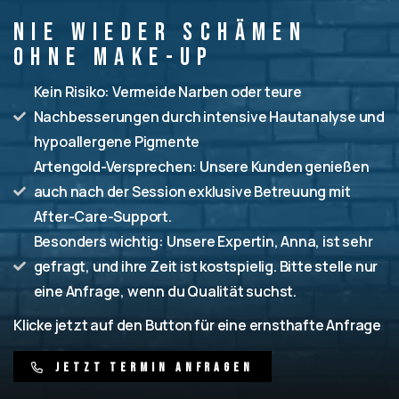
Nie wieder Schämen
ohne Make-up
Kein Risiko: Vermeide Narben oder teure
Nachbesserungen durch intensive Hautanalyse und
hypoallergene Pigmente
Artengold-Versprechen: Unsere Kunden genießen
auch nach der Session exklusive Betreuung mit
After-Care-Support.
Besonders wichtig: Unsere Expertin, Anna, ist sehr
gefragt, und ihre Zeit ist kostspielig. Bitte stelle nur
eine Anfrage, wenn du Qualität suchst.
Klicke jetzt auf den Button für eine ernsthafte Anfrage
J
e
t
z
t
T
e
r
m
i
n
a
n
f
r
a
g
e
n